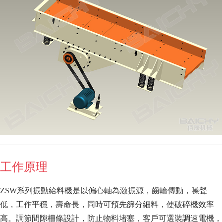
工作原理
ZSW系列振動給料機是以偏心軸為激振源，齒輪傳動，噪聲
低，工作平穩，壽命長，同時可預先篩分細料，使破碎機效率
高。調節間隙柵條設計，防止物料堵塞，客戶可選裝調速電機，