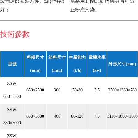
設備調節安裝方便、綜合性能
當采用封閉式結構機身時可防
好；
止粉塵污染。
技術參數
料槽尺寸
給料尺寸
生產能力
電機功率
型號
外形尺寸(mm)
(mm)
(mm)
(t/h)
(kw)
ZSW-
650×2500
300
50-80
5.5
2500×1360×780
650×2500
ZSW-
850×3000
400
80-120
7.5
3110×1800×1600
850×3000
ZSW-