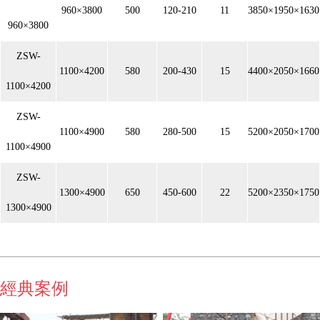
960×3800
500
120-210
11
3850×1950×1630
960×3800
ZSW-
1100×4200
580
200-430
15
4400×2050×1660
1100×4200
ZSW-
1100×4900
580
280-500
15
5200×2050×1700
1100×4900
ZSW-
1300×4900
650
450-600
22
5200×2350×1750
1300×4900
經典案例