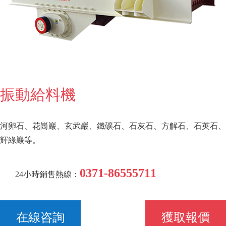
振動給料機
河卵石、花崗巖、玄武巖、鐵礦石、石灰石、方解石、石英石、
輝綠巖等。
0371-86555711
24小時銷售熱線：
在線咨詢
獲取報價