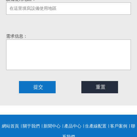
需求信息：
網站首頁
∣
關于我們
∣
新聞中心
∣
產品中心
∣
生產線配置
∣
客戶案例
∣
聯
系我們