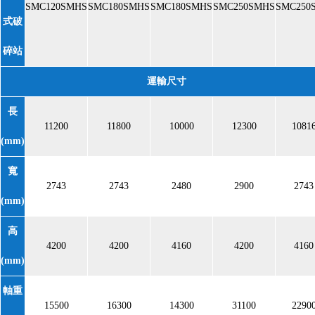
SMC120SMHS
SMC180SMHS
SMC180SMHS
SMC250SMHS
SMC250
式破
碎站
運輸尺寸
長
11200
11800
10000
12300
1081
(mm)
寬
2743
2743
2480
2900
2743
(mm)
高
4200
4200
4160
4200
4160
(mm)
軸重
15500
16300
14300
31100
2290