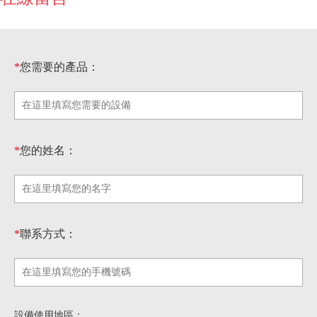
*
您需要的產品：
*
您的姓名：
*
聯系方式：
設備使用地區：