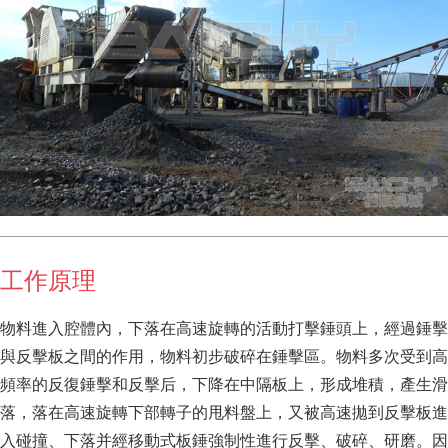
工作原理
物料進入腔體內，下落在高速旋轉的活動打擊錘頭上，經過錘擊
與反擊板之間的作用，物料初步破碎在錘擊區。物料多次受到高
頻率的反復錘擊和反擊后，下降在中隔板上，形成堆積，產生滑
落，落在高速旋轉下部轉子的甩料盤上，又被高速拋到反擊板進
入碰撞、下落并經移動式板錘強制性進行反擊、破碎、研磨。因